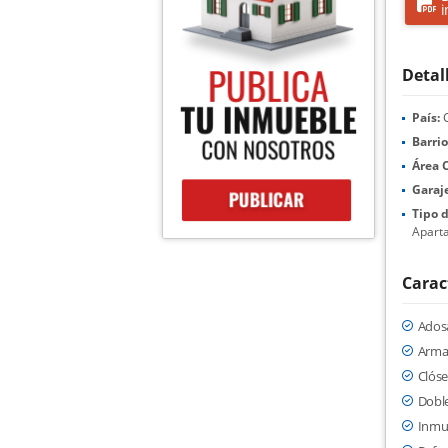
i
Detal
País:
C
Barrio
Área 
Garaje
Tipo 
Aparta
Carac
Ados
Arma
Clóse
Dobl
Inmu