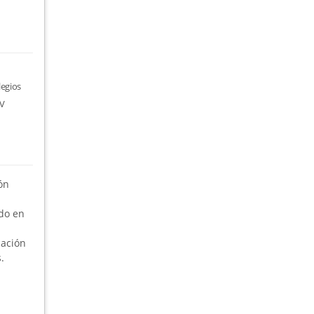
legios
TV
ón
do en
cación
.