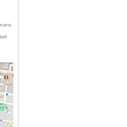
esario
dad!