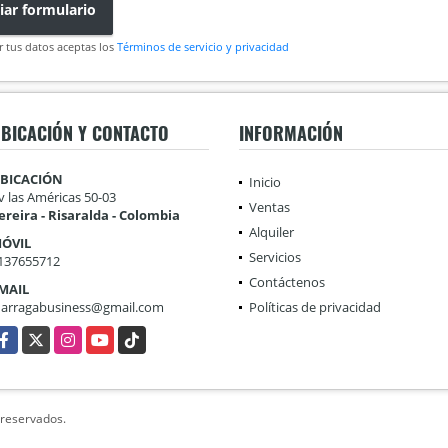
iar formulario
r tus datos aceptas los
Términos de servicio y privacidad
BICACIÓN Y CONTACTO
INFORMACIÓN
BICACIÓN
Inicio
v las Américas 50-03
Ventas
ereira - Risaralda - Colombia
Alquiler
ÓVIL
Servicios
137655712
Contáctenos
MAIL
darragabusiness@gmail.com
Políticas de privacidad
acebook
X
Instagram
YouTube
TikTok
 reservados.