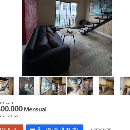
e alquiler
300.000
Mensual
olombianos
escargar
Recomendar inmueble
Compartir