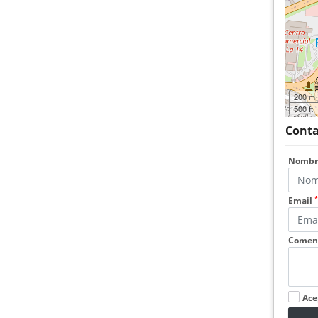
200 m
500 ft
Conta
Nomb
*
Email
Coment
Ace