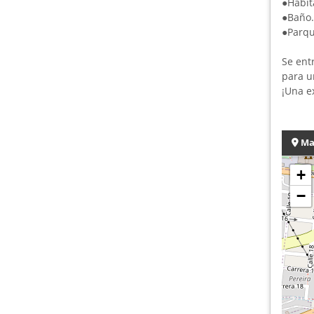
●
Habit
●
Baño.
●
Parqu
Se ent
para u
¡Una e
Ma
+
−