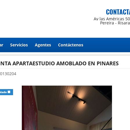
CONTACT
Av las Américas 5
Pereira - Risar
ar
Servicios
Agentes
Contáctenos
ENTA APARTAESTUDIO AMOBLADO EN PINARES
0130204
lado 🏢