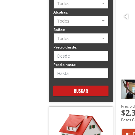
Todos
Alcobas:
Todos
Baños:
Todos
Precio desde:
Precio hasta:
BUSCAR
Precio d
$2.
Pesos C
D