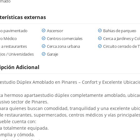
rmado
terísticas externas
so pavimentado
Ascensor
Bahias de parqueo
ro Médico
Centros comerciales
Cerca a Jardines y Co
 a restaurantes
Cerca zona urbana
Circuito cerrado de 
ios / Universidades
Garaje
ipción Adicional
estudio Dúplex Amoblado en Pinares – Confort y Excelente Ubicaci
ta hermoso apartaestudio dúplex completamente amoblado, ubica
usivo sector de Pinares.
para quienes buscan comodidad, tranquilidad y una excelente ubi
de restaurantes, supermercados, centros médicos y vías principales
ueble cuenta con:
a totalmente equipada.
amplia y cómoda.