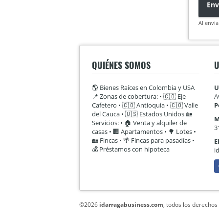
Env
Al envia
QUIÉNES SOMOS
U
🌎 Bienes Raíces en Colombia y USA
U
📍 Zonas de cobertura: • 🇨🇴 Eje
A
Cafetero • 🇨🇴 Antioquia • 🇨🇴 Valle
P
del Cauca • 🇺🇸 Estados Unidos 🏡
M
Servicios: • 🏠 Venta y alquiler de
3
casas • 🏢 Apartamentos • 🌳 Lotes •
🏡 Fincas • 🌴 Fincas para pasadías •
E
💰 Préstamos con hipoteca
i
F
©2026
idarragabusiness.com
, todos los derechos