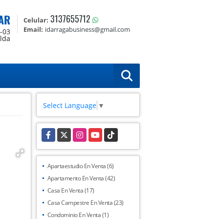
AR
3137655712
Celular:
Email:
idarragabusiness@gmail.com
0-03
alda
Select Language
▼
Facebook
X
Instagram
YouTube
TikTok
Apartaestudio En Venta (6)
Apartamento En Venta (42)
Casa En Venta (17)
Casa Campestre En Venta (23)
Condominio En Venta (1)