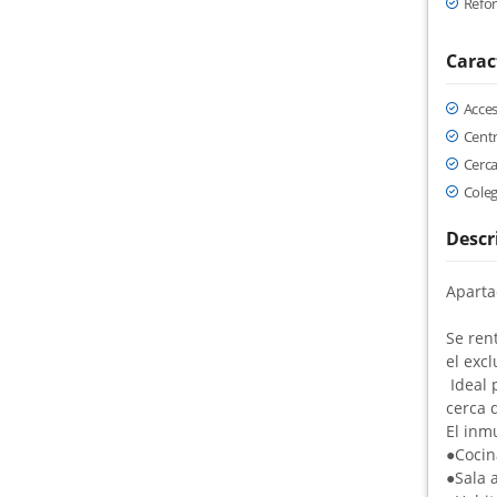
Refo
Carac
Acce
Cent
Cerca
Coleg
Descr
Aparta
Se ren
el excl
Ideal 
cerca 
El inm
●
Cocin
●
Sala 