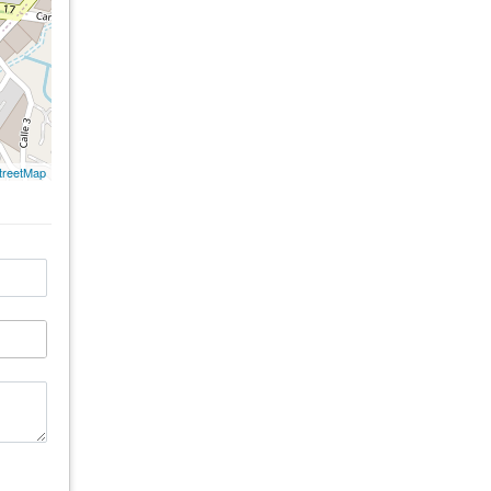
treetMap