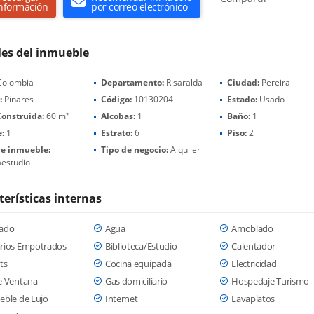
nformación
por correo electrónico
les del inmueble
olombia
Departamento:
Risaralda
Ciudad:
Pereira
:
Pinares
Código:
10130204
Estado:
Usado
Construida:
60 m²
Alcobas:
1
Baño:
1
:
1
Estrato:
6
Piso:
2
de inmueble:
Tipo de negocio:
Alquiler
estudio
terísticas internas
ado
Agua
Amoblado
rios Empotrados
Biblioteca/Estudio
Calentador
ts
Cocina equipada
Electricidad
e Ventana
Gas domiciliario
Hospedaje Turismo
eble de Lujo
Internet
Lavaplatos