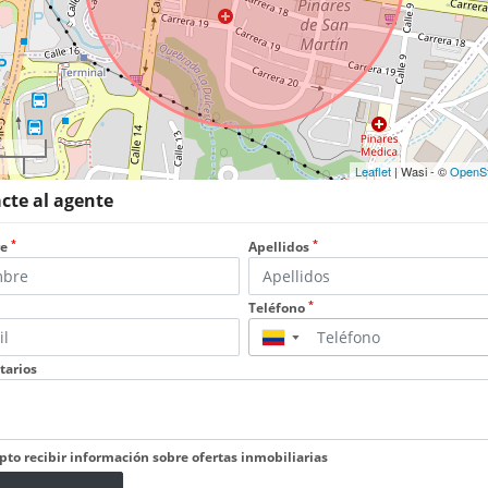
Leaflet
| Wasi - ©
OpenS
cte al agente
*
*
re
Apellidos
*
Teléfono
▼
arios
pto recibir información sobre ofertas inmobiliarias