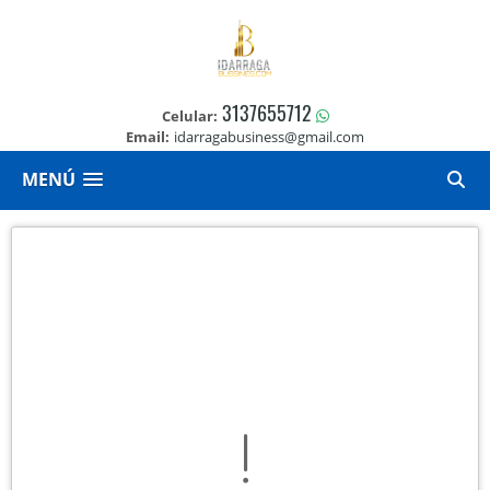
3137655712
Celular:
Email:
idarragabusiness@gmail.com
MENÚ