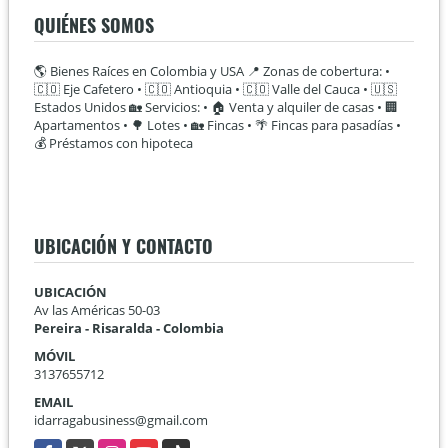
QUIÉNES SOMOS
🌎 Bienes Raíces en Colombia y USA 📍 Zonas de cobertura: •
🇨🇴 Eje Cafetero • 🇨🇴 Antioquia • 🇨🇴 Valle del Cauca • 🇺🇸
Estados Unidos 🏡 Servicios: • 🏠 Venta y alquiler de casas • 🏢
Apartamentos • 🌳 Lotes • 🏡 Fincas • 🌴 Fincas para pasadías •
💰 Préstamos con hipoteca
UBICACIÓN Y CONTACTO
UBICACIÓN
Av las Américas 50-03
Pereira - Risaralda - Colombia
MÓVIL
3137655712
EMAIL
idarragabusiness@gmail.com
Facebook
X
Instagram
YouTube
TikTok