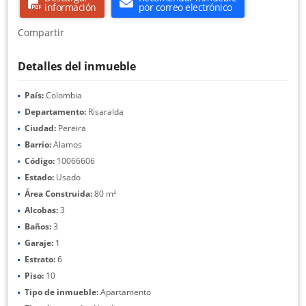
información
por correo electrónico
Compartir
Detalles del inmueble
País:
Colombia
Departamento:
Risaralda
Ciudad:
Pereira
Barrio:
Alamos
Código:
10066606
Estado:
Usado
Área Construida:
80 m²
Alcobas:
3
Baños:
3
Garaje:
1
Estrato:
6
Piso:
10
Tipo de inmueble:
Apartamento