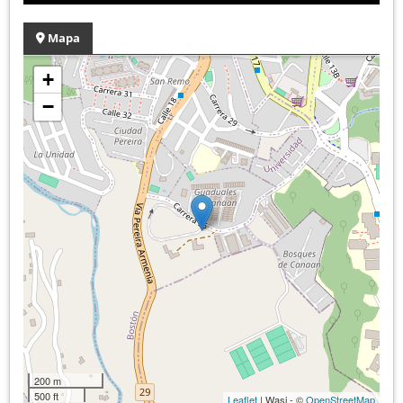
Mapa
+
−
200 m
500 ft
Leaflet
| Wasi - ©
OpenStreetMap