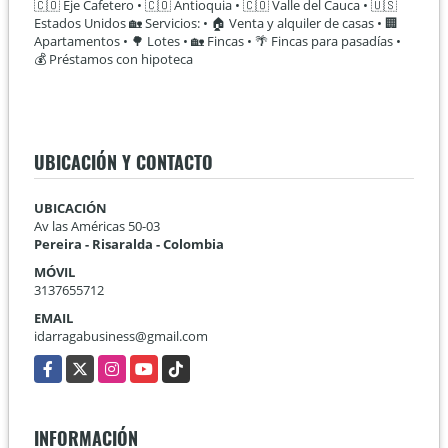
🇨🇴 Eje Cafetero • 🇨🇴 Antioquia • 🇨🇴 Valle del Cauca • 🇺🇸
Estados Unidos 🏡 Servicios: • 🏠 Venta y alquiler de casas • 🏢
Apartamentos • 🌳 Lotes • 🏡 Fincas • 🌴 Fincas para pasadías •
💰 Préstamos con hipoteca
UBICACIÓN Y CONTACTO
UBICACIÓN
Av las Américas 50-03
Pereira - Risaralda - Colombia
MÓVIL
3137655712
EMAIL
idarragabusiness@gmail.com
Facebook
X
Instagram
YouTube
TikTok
INFORMACIÓN