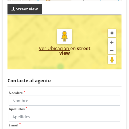
Street View
Ver Ubicación
en
street
view
Contacte al agente
*
Nombre
*
Apellidos
*
Email