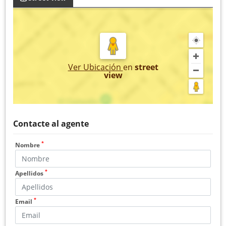
Ver Ubicación
en
street
view
Contacte al agente
*
Nombre
*
Apellidos
*
Email