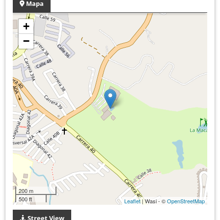
Mapa
+
−
200 m
500 ft
Leaflet
| Wasi - ©
OpenStreetMap
Street View