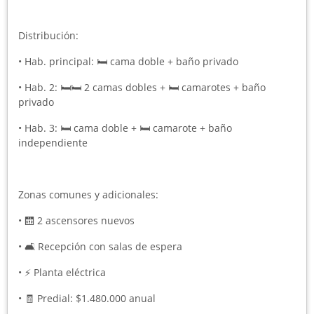
Distribución:
• Hab. principal: 🛏️ cama doble + baño privado
• Hab. 2: 🛏️🛏️ 2 camas dobles + 🛏️ camarotes + baño
privado
• Hab. 3: 🛏️ cama doble + 🛏️ camarote + baño
independiente
Zonas comunes y adicionales:
• 🛗 2 ascensores nuevos
• 🛋️ Recepción con salas de espera
• ⚡ Planta eléctrica
• 🧾 Predial: $1.480.000 anual