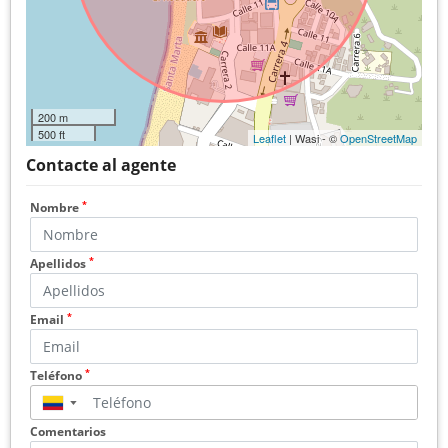
200 m
500 ft
Leaflet
| Wasi - ©
OpenStreetMap
Contacte al agente
*
Nombre
*
Apellidos
*
Email
*
Teléfono
▼
Comentarios