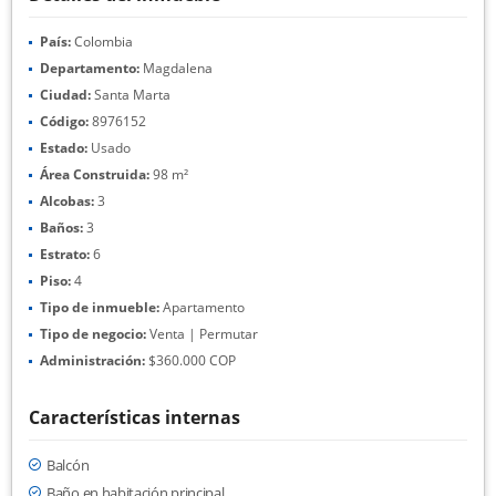
País:
Colombia
Departamento:
Magdalena
Ciudad:
Santa Marta
Código:
8976152
Estado:
Usado
Área Construida:
98 m²
Alcobas:
3
Baños:
3
Estrato:
6
Piso:
4
Tipo de inmueble:
Apartamento
Tipo de negocio:
Venta | Permutar
Administración:
$360.000 COP
Características internas
Balcón
Baño en habitación principal