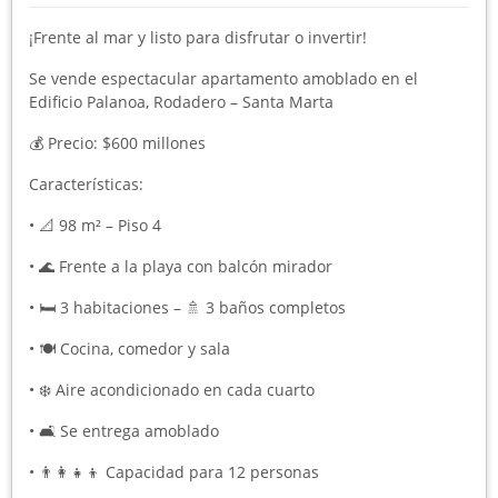
¡Frente al mar y listo para disfrutar o invertir!
Se vende espectacular apartamento amoblado en el
Edificio Palanoa, Rodadero – Santa Marta
💰 Precio: $600 millones
Características:
• 📐 98 m² – Piso 4
• 🌊 Frente a la playa con balcón mirador
• 🛏️ 3 habitaciones – 🚿 3 baños completos
• 🍽️ Cocina, comedor y sala
• ❄️ Aire acondicionado en cada cuarto
• 🛋️ Se entrega amoblado
• 👨‍👩‍👧‍👦 Capacidad para 12 personas