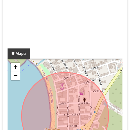
Mapa
+
−