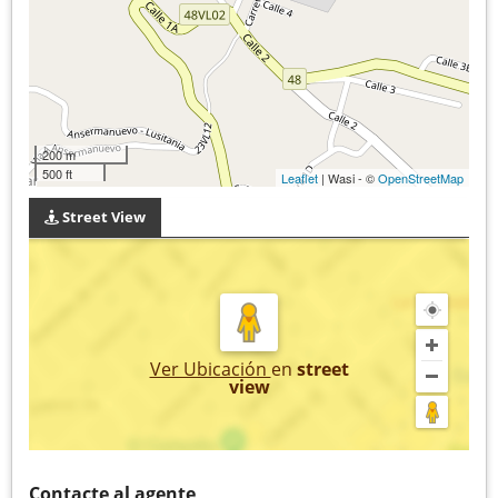
200 m
500 ft
Leaflet
| Wasi - ©
OpenStreetMap
Street View
Ver Ubicación
en
street
view
Contacte al agente