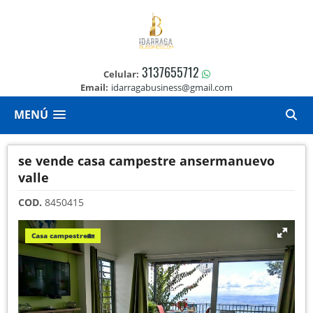
3137655712
Celular:
Email:
idarragabusiness@gmail.com
MENÚ
se vende casa campestre ansermanuevo
valle
COD.
8450415
Casa campestre🏡