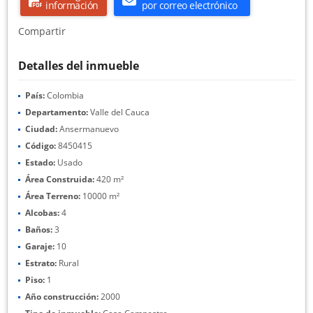
información
por correo electrónico
Compartir
Detalles del inmueble
País:
Colombia
Departamento:
Valle del Cauca
Ciudad:
Ansermanuevo
Código:
8450415
Estado:
Usado
Área Construida:
420 m²
Área Terreno:
10000 m²
Alcobas:
4
Baños:
3
Garaje:
10
Estrato:
Rural
Piso:
1
Año construcción:
2000