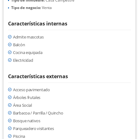
Tipo de inmueble:
Casa Campestre
Tipo de negocio:
Venta
Características internas
Admite mascotas
Balcón
Cocina equipada
Electricidad
Características externas
Acceso pavimentado
Árboles frutales
Área Social
Barbacoa / Parrilla / Quincho
Bosque nativos
Parqueadero visitantes
Piscina