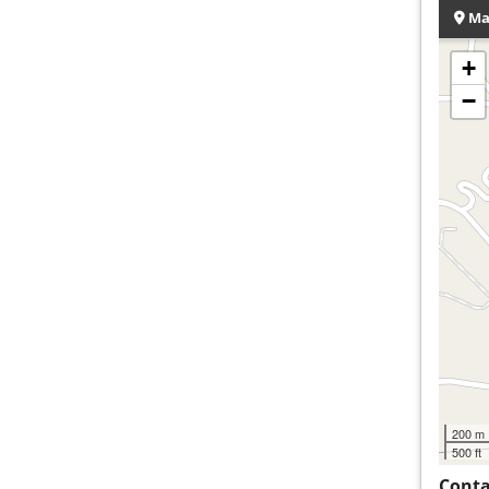
Ma
+
−
200 m
500 ft
Conta