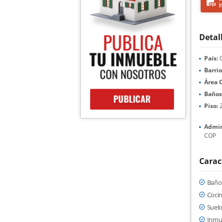
i
Detal
País:
C
Barrio
Área 
Baños
Piso:
Admin
COP
Carac
Baño 
Cocin
Suelo
Inmu