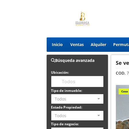
Inicio
Ventas
Alquiler
Permut
Búsqueda avanzada
Se v
Ubicación:
COD.
7
Tipo de inmueble:
Casa
Todos
Estado Propiedad:
Todos
Tipo de negocio: