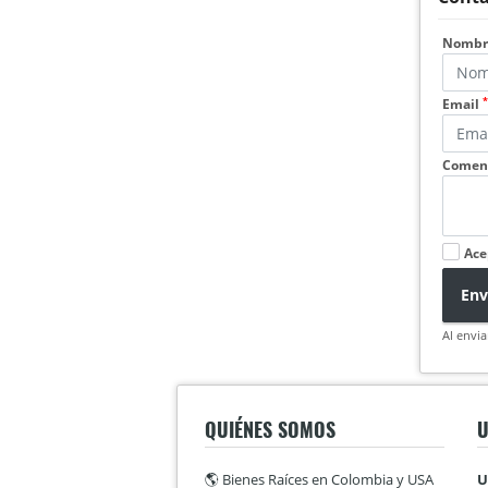
Nomb
*
Email
Coment
Ace
Env
Al envia
QUIÉNES SOMOS
U
🌎 Bienes Raíces en Colombia y USA
U