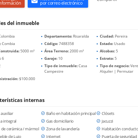
nformación
por correo electrónico
les del inmueble
olombia
Departamento:
Risaralda
Ciudad:
Pereira
:
Combia
Código:
7488358
Estado:
Usado
Construida:
5000 m²
Área Terreno:
2000 m²
Alcobas:
5
:
6
Garaje:
10
Estrato:
5
2
Tipo de inmueble:
Casa
Tipo de negocio:
Vent
Campestre
Alquiler | Permutar
istración:
$100.000
terísticas internas
auxiliar
Baño en habitación principal
Clósets
a integral
Gas domiciliario
Jacuzzi
 de cerámica / mármol
Zona de lavandería
Habitación conducto
eble de Lujo
Internet
Puerta de seguridad