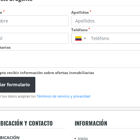
*
*
re
Apellidos
*
Teléfono
▼
arios
pto recibir información sobre ofertas inmobiliarias
iar formulario
r tus datos aceptas los
Términos de servicio y privacidad
BICACIÓN Y CONTACTO
INFORMACIÓN
BICACIÓN
Inicio