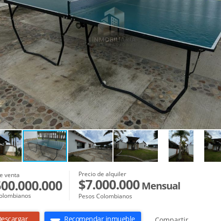
Precio de alquiler
e venta
$7.000.000
500.000.000
Mensual
olombianos
Pesos Colombianos
escargar
Recomendar inmueble
Compartir