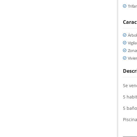
Trifam
Carac
Árbol
Vigil
Zona
Vivie
Descr
Se ven
5 habi
5 baño
Piscin