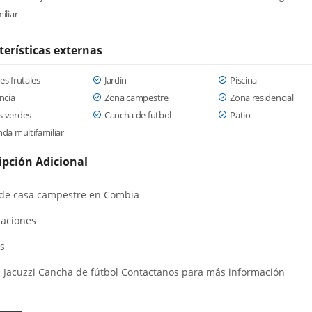
iliar
terísticas externas
es frutales
Jardín
Piscina
ancia
Zona campestre
Zona residencial
s verdes
Cancha de futbol
Patio
nda multifamiliar
ipción Adicional
de casa campestre en Combia
taciones
s
a Jacuzzi Cancha de fútbol Contactanos para más información