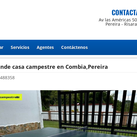
CONTACT
Av las Américas 5
Pereira - Risar
ar
Servicios
Agentes
Contáctenos
ende casa campestre en Combia,Pereira
488358
 campestre🏡