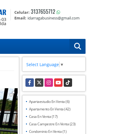
AR
3137655712
Celular:
Email:
idarragabusiness@gmail.com
0-03
alda
Select Language
▼
Facebook
X
Instagram
YouTube
TikTok
Apartaestudio En Venta (6)
Apartamento En Venta (42)
Casa En Venta (17)
Casa Campestre En Venta (23)
Condominio En Venta (1)