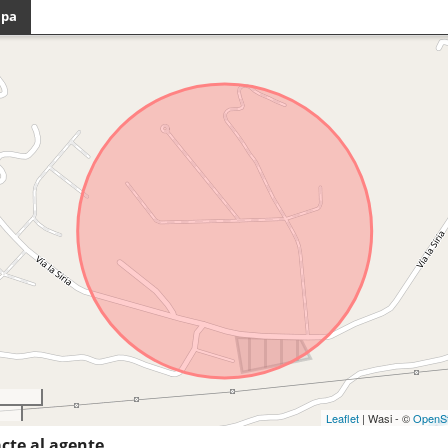
pa
Leaflet
| Wasi - ©
OpenS
cte al agente