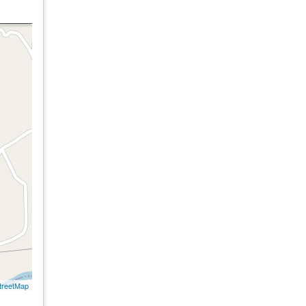
treetMap