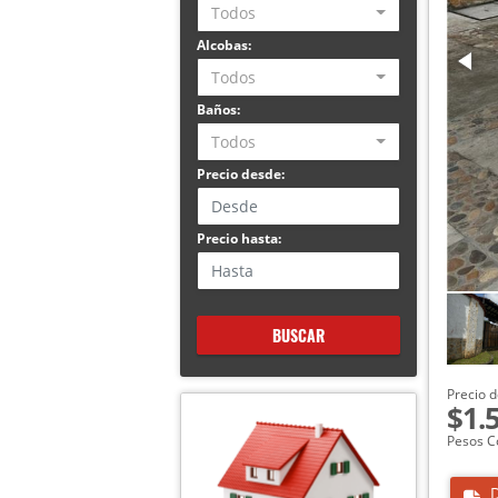
Todos
Alcobas:
Todos
Baños:
Todos
Precio desde:
Precio hasta:
BUSCAR
Precio d
$1.
Pesos C
D