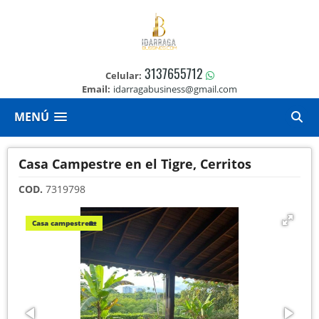
3137655712
Celular:
Email:
idarragabusiness@gmail.com
MENÚ
Casa Campestre en el Tigre, Cerritos
COD.
7319798
Casa campestre🏡