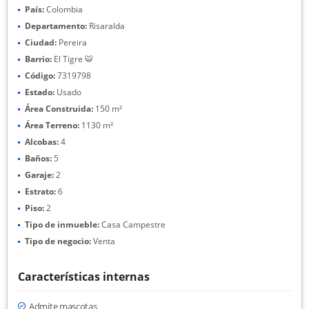
País:
Colombia
Departamento:
Risaralda
Ciudad:
Pereira
Barrio:
El Tigre 🐯
Código:
7319798
Estado:
Usado
Área Construida:
150 m²
Área Terreno:
1130 m²
Alcobas:
4
Baños:
5
Garaje:
2
Estrato:
6
Piso:
2
Tipo de inmueble:
Casa Campestre
Tipo de negocio:
Venta
Características internas
Admite mascotas