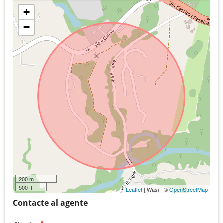
+
−
200 m
500 ft
Leaflet
| Wasi - ©
OpenStreetMap
Contacte al agente
*