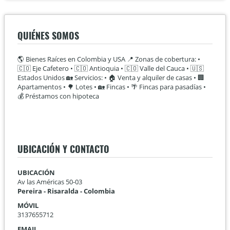
QUIÉNES SOMOS
🌎 Bienes Raíces en Colombia y USA 📍 Zonas de cobertura: •
🇨🇴 Eje Cafetero • 🇨🇴 Antioquia • 🇨🇴 Valle del Cauca • 🇺🇸
Estados Unidos 🏡 Servicios: • 🏠 Venta y alquiler de casas • 🏢
Apartamentos • 🌳 Lotes • 🏡 Fincas • 🌴 Fincas para pasadías •
💰 Préstamos con hipoteca
UBICACIÓN Y CONTACTO
UBICACIÓN
Av las Américas 50-03
Pereira - Risaralda - Colombia
MÓVIL
3137655712
EMAIL