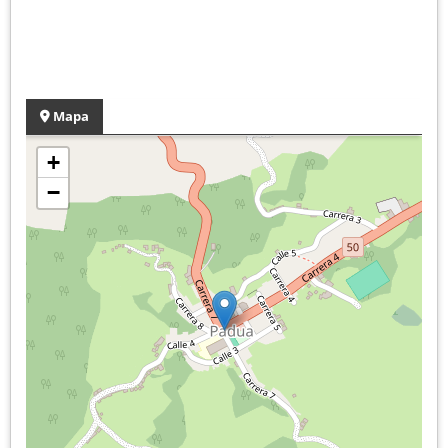
Mapa
+
−