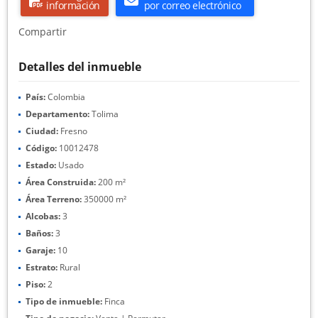
información
por correo electrónico
Compartir
Detalles del inmueble
País:
Colombia
Departamento:
Tolima
Ciudad:
Fresno
Código:
10012478
Estado:
Usado
Área Construida:
200 m²
Área Terreno:
350000 m²
Alcobas:
3
Baños:
3
Garaje:
10
Estrato:
Rural
Piso:
2
Tipo de inmueble:
Finca