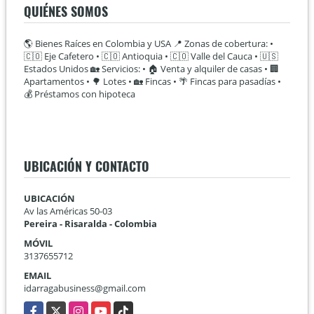
QUIÉNES SOMOS
🌎 Bienes Raíces en Colombia y USA 📍 Zonas de cobertura: •
🇨🇴 Eje Cafetero • 🇨🇴 Antioquia • 🇨🇴 Valle del Cauca • 🇺🇸
Estados Unidos 🏡 Servicios: • 🏠 Venta y alquiler de casas • 🏢
Apartamentos • 🌳 Lotes • 🏡 Fincas • 🌴 Fincas para pasadías •
💰 Préstamos con hipoteca
UBICACIÓN Y CONTACTO
UBICACIÓN
Av las Américas 50-03
Pereira - Risaralda - Colombia
MÓVIL
3137655712
EMAIL
idarragabusiness@gmail.com
Facebook
X
Instagram
YouTube
TikTok