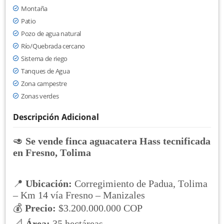
Montaña
Patio
Pozo de agua natural
Río/Quebrada cercano
Sistema de riego
Tanques de Agua
Zona campestre
Zonas verdes
Descripción Adicional
🥑
Se vende finca aguacatera Hass tecnificada
en Fresno, Tolima
📍
Ubicación:
Corregimiento de Padua, Tolima
– Km 14 vía Fresno – Manizales
💰
Precio:
$3.200.000.000 COP
📐
Área:
35 hectáreas