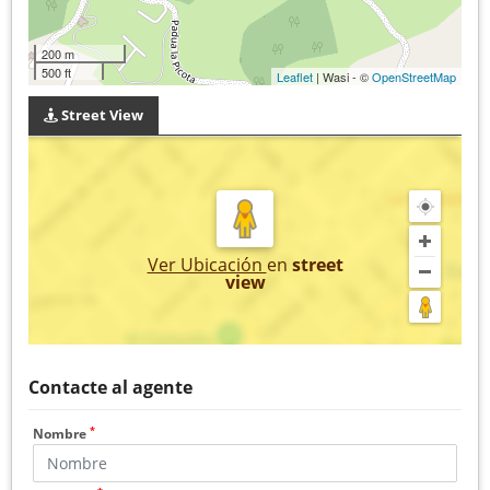
200 m
500 ft
Leaflet
| Wasi - ©
OpenStreetMap
Street View
Ver Ubicación
en
street
view
Contacte al agente
*
Nombre