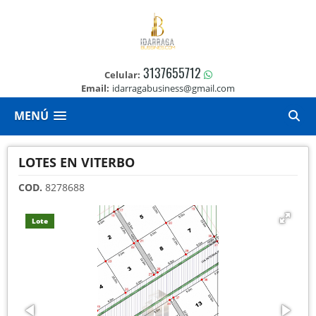
3137655712
Celular:
Email:
idarragabusiness@gmail.com
MENÚ
LOTES EN VITERBO
COD.
8278688
Lote