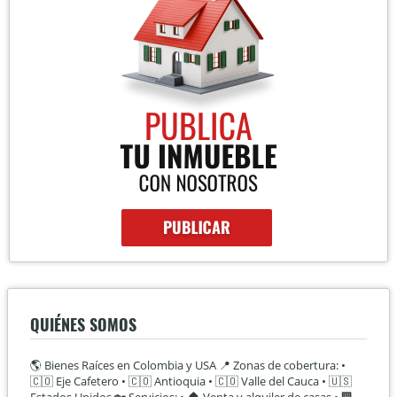
QUIÉNES SOMOS
🌎 Bienes Raíces en Colombia y USA 📍 Zonas de cobertura: •
🇨🇴 Eje Cafetero • 🇨🇴 Antioquia • 🇨🇴 Valle del Cauca • 🇺🇸