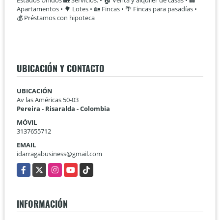
Estados Unidos 🏡 Servicios: • 🏠 Venta y alquiler de casas • 🏢
Apartamentos • 🌳 Lotes • 🏡 Fincas • 🌴 Fincas para pasadías •
💰 Préstamos con hipoteca
UBICACIÓN Y CONTACTO
UBICACIÓN
Av las Américas 50-03
Pereira - Risaralda - Colombia
MÓVIL
3137655712
EMAIL
idarragabusiness@gmail.com
Facebook
X
Instagram
YouTube
TikTok
INFORMACIÓN