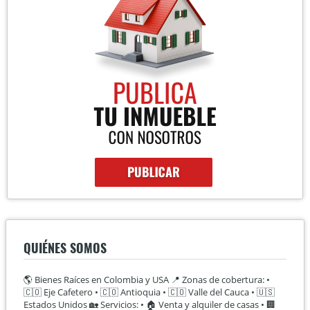
QUIÉNES SOMOS
🌎 Bienes Raíces en Colombia y USA 📍 Zonas de cobertura: •
🇨🇴 Eje Cafetero • 🇨🇴 Antioquia • 🇨🇴 Valle del Cauca • 🇺🇸
Estados Unidos 🏡 Servicios: • 🏠 Venta y alquiler de casas • 🏢