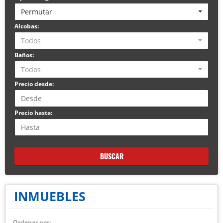
Permutar
Alcobas:
Todos
Baños:
Todos
Precio desde:
Precio hasta:
BUSCAR
INMUEBLES
Ordenar por: