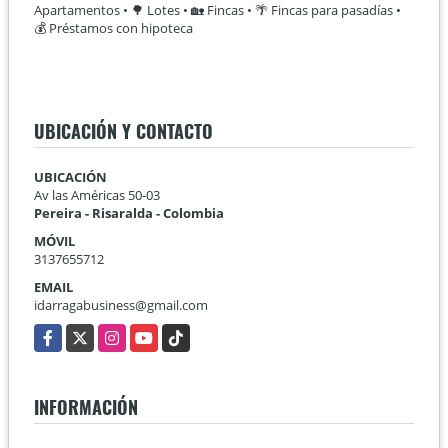
Apartamentos • 🌳 Lotes • 🏡 Fincas • 🌴 Fincas para pasadías •
💰 Préstamos con hipoteca
UBICACIÓN Y CONTACTO
UBICACIÓN
Av las Américas 50-03
Pereira - Risaralda - Colombia
MÓVIL
3137655712
EMAIL
idarragabusiness@gmail.com
Facebook
X
Instagram
YouTube
TikTok
INFORMACIÓN