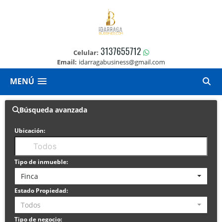
3137655712
Celular:
Email:
idarragabusiness@gmail.com
MENÚ
Búsqueda avanzada
Ubicación:
Tipo de inmueble:
Finca
Estado Propiedad:
Todos
Tipo de negocio: